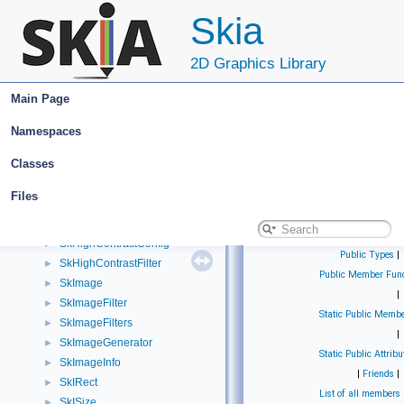
SkFILEStream
►
Skia
SkFILEWStream
►
SkFlattenable
►
2D Graphics Library
SkFont
►
SkFontArguments
►
Main Page
SkFontMetrics
►
SkFontMgr
►
Namespaces
SkFontParameters
►
Classes
SkFontStyle
►
SkFontStyleSet
►
Files
SkGradientShader
►
SkGraphics
►
SkHighContrastConfig
►
Public Types
|
SkHighContrastFilter
►
Public Member Func
SkImage
►
|
SkImageFilter
►
Static Public Membe
SkImageFilters
►
|
SkImageGenerator
►
Static Public Attribu
SkImageInfo
►
|
Friends
|
SkIRect
►
List of all members
SkISize
►