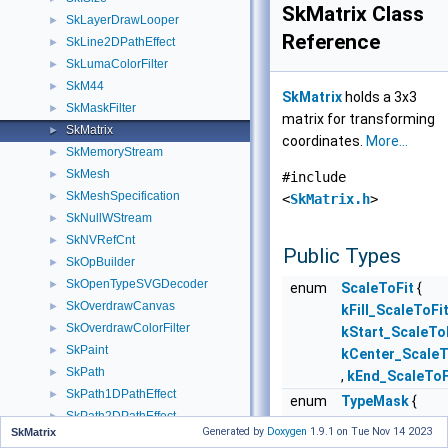
SkMatrix Class
SkLayerDrawLooper
►
Reference
SkLine2DPathEffect
►
SkLumaColorFilter
►
SkM44
►
SkMatrix
holds a 3x3
SkMaskFilter
►
matrix for transforming
SkMatrix
►
coordinates.
More...
SkMemoryStream
►
SkMesh
►
#include
SkMeshSpecification
►
<
SkMatrix.h
>
SkNullWStream
►
SkNVRefCnt
►
Public Types
SkOpBuilder
►
SkOpenTypeSVGDecoder
►
enum
ScaleToFit
{
SkOverdrawCanvas
►
kFill_ScaleToFi
SkOverdrawColorFilter
►
kStart_ScaleTo
SkPaint
►
kCenter_ScaleT
SkPath
►
,
kEnd_ScaleToF
SkPath1DPathEffect
►
enum
TypeMask
{
SkPath2DPathEffect
►
kIdentity_Mas
Generated by
Doxygen
1.9.1 on Tue Nov 14 2023
SkMatrix
SkPathBuilder
►
kTranslate_Ma